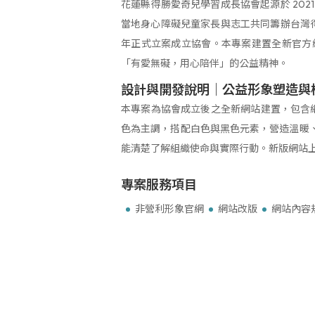
花蓮縣得勝愛奇兒學習成長協會起源於 20
當地身心障礙兒童家長與志工共同籌辦台灣得
年正式立案成立協會。本專案建置全新官方
「有愛無礙，用心陪伴」的公益精神。
設計與開發說明｜公益形象塑造與
本專案為協會成立後之全新網站建置，包含網
色為主調，搭配白色與黑色元素，營造溫暖
能清楚了解組織使命與實際行動。新版網站
專案服務項目
非營利形象官網
網站改版
網站內容