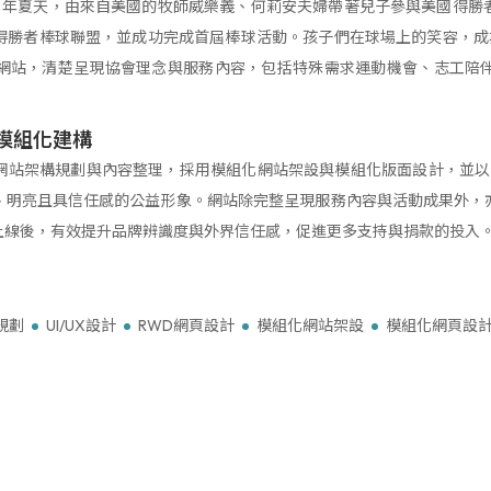
21 年夏天，由來自美國的牧師威樂義、何莉安夫婦帶著兒子參與美國得
勝者棒球聯盟，並成功完成首屆棒球活動。孩子們在球場上的笑容，成為
網站，清楚呈現協會理念與服務內容，包括特殊需求運動機會、志工陪
模組化建構
站架構規劃與內容整理，採用模組化網站架設與模組化版面設計，並以 Wor
、明亮且具信任感的公益形象。網站除完整呈現服務內容與活動成果外，
上線後，有效提升品牌辨識度與外界信任感，促進更多支持與捐款的投入
規劃
UI/UX設計
RWD網頁設計
模組化網站架設
模組化網頁設