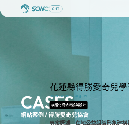
CHT
花蓮縣得勝愛奇兒學
CASES
overcomers.org.tw
模組化網站架設與設計
網站案例 / 得勝愛奇兒協會
專案概述｜在地公益組織形象建構