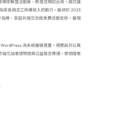
勝者棒球聯盟活動後，將理念帶回台灣，與花蓮
家長與志工持續投入的動力，最終於 2023
伴指導、家庭共融交流與免費活動支持，展現
dPress 為系統基礎建置。視覺設計以黃
亦強化協會透明度與公益理念傳達，使捐贈者
。
計