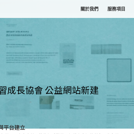
關於我們
服務項目
客製化網頁設計
RWD響應式網頁
客製化程式開發
模組化網站架設
習成長協會 公益網站新建
與平台建立