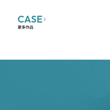
CASE
模組化網站架設與設計
客製化設計
客製化程式
SEO優化
更多作品
饗厚牛排 品牌餐飲網站
黃烈火社會福利基金會 網站改版