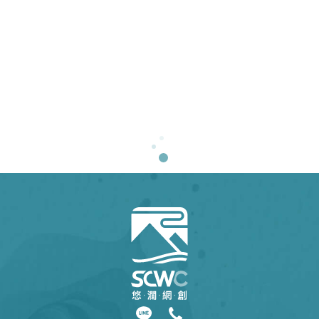
客製化設計
客製化設計
客製化程式
客製化程式
產品拍攝
CIS規劃
客製化設計
客製化設計
中華阿逸多學會 網站新建
Hi Scouring 鋼淨布 產品網站
三上管
億翔精