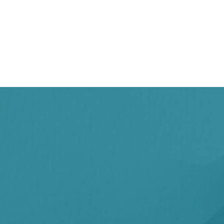
客製化設計
客製化設計
客製化程式
客製化程式
SEO優化
SEO優化
SOMA 特調飲品｜品牌形象網站
三上管理顧問公司 網站改版