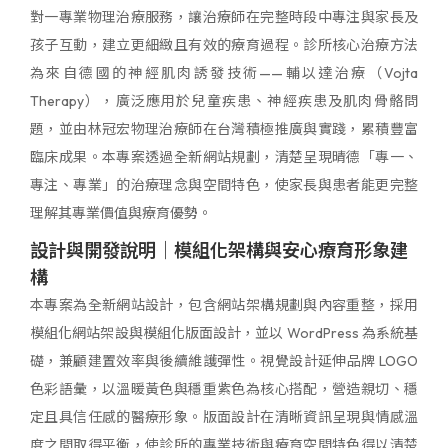
對一專業物理治療服務，讓治療師在完整時段中專注與家長及
孩子互動，建立更細緻且有效的療育過程。診所核心治療方法
為來自德國的神經肌肉誘發技術——輔以達治療（Vojta
Therapy），廣泛應用於兒童疾患、神經疾患及肌肉骨骼問
題，並由林冠宏物理治療師在台灣積極推廣與實踐，累積豐富
臨床成果。本專案透過全新網站規劃，清楚呈現晴德「專一、
專注、專業」的治療理念與空間特色，使家長與患者能更完整
理解其專業價值與療育優勢。
設計與開發說明｜模組化架構與安心療育形象建
構
本專案為全新網站設計，包含網站架構規劃與內容重整，採用
模組化網站架設與模組化版面設計，並以 WordPress 為系統基
礎，兼顧建置效率與後續維護彈性。視覺設計延伸品牌 LOGO
色彩語彙，以溫暖黃色與穩重紫色為核心搭配，營造親切、穩
定且具信任感的醫療形象。版面設計在清晰資訊呈現與情感溫
度之間取得平衡，使診所的專業技術與療育空間特色得以清楚