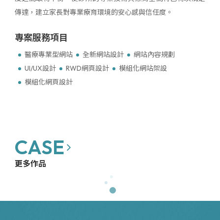
傳達，建立家長對專業療育環境的安心感與信任度。
專案服務項目
醫療專業型網站
全新網站設計
網站內容規劃
UI/UX設計
RWD網頁設計
模組化網站架設
模組化網頁設計
CASE
模組化網站架設與設計
模組化網站架設與設計
客製化設計
模組化網站架設與設計
客製化設計
模組化網站架設與設計
客製化程式
客製化程式
網路商店
SEO優化
更多作品
愈生物理治療所 醫療專業型網站
鑫源國際有限公司 網站改版
HelpUPass｜證照刷題網 網站新建
花蓮縣得勝愛奇兒學習成長協會 公益網站新建
億翔精密有限公司 網站改版
風和日麗植栽手作坊 品牌形象網站